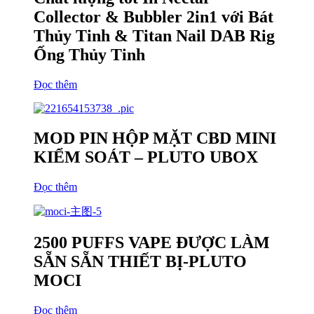
Collector & Bubbler 2in1 với Bát
Thủy Tinh & Titan Nail DAB Rig
Ống Thủy Tinh
Đọc thêm
MOD PIN HỘP MẶT CBD MINI
KIỂM SOÁT – PLUTO UBOX
Đọc thêm
2500 PUFFS VAPE ĐƯỢC LÀM
SẴN SẴN THIẾT BỊ-PLUTO
MOCI
Đọc thêm