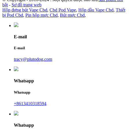
bật
-
Sơ đồ trang web
Hộp đựng bút Vape Cbd
,
Cbd Pod Vape
,
Hộp dầu Vape Cbd
,
Thiết
bị Pod Cbd
,
Pin hộp mực Cbd
,
Bút mực Cbd
,
E-mail
E-mail
tracy@plutodog.com
Whatsapp
Whatsapp
+8613410318594
Whatsapp