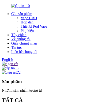
Các sản phẩm
Vape CBD
Hộp đạn
Thiết bị Pod Vape
Phụ kiện
Tùy chỉnh
Về chúng tôi
Giấy chứng nhận
Tin tức
Liên hệ chúng tôi
English
Sản phẩm
Những sảm phẩm tương tự
TẤT CẢ