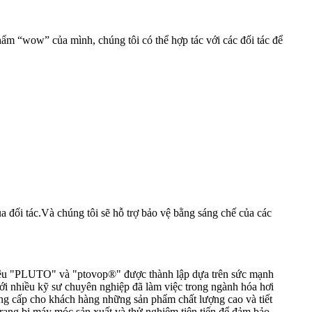
m “wow” của mình, chúng tôi có thể hợp tác với các đối tác để
ủa đối tác.Và chúng tôi sẽ hỗ trợ bảo vệ bằng sáng chế của các
 hiệu "PLUTO" và "ptovop®" được thành lập dựa trên sức mạnh
i nhiều kỹ sư chuyên nghiệp đã làm việc trong ngành hóa hơi
ng cấp cho khách hàng những sản phẩm chất lượng cao và tiết
rang bị máy móc sản xuất và thử nghiệm tiên tiến để đảm bảo