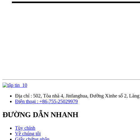
Địa chỉ : 502, Tòa nhà 4, Jinfanghua, Đường Xinhe số 2, L
Điện thoại : +86-755-25029979
ĐƯỜNG DẪN NHANH
Tùy chỉnh
Về chúng tôi
Giấy chứng nhận