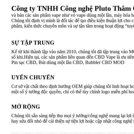
Công ty TNHH Công nghệ Pluto Thâm
và bán các sản phẩm vape như vỏ vape dùng một lần, máy hóa hơ
Chúng tôi định vị mình là đối tác để tạo điều kiện thuận lợi cho
phẩm, kiến ​​thức chuyên môn và sự tận tâm trong hoạt động “tuyệ
SỰ TẬP TRUNG
Kể từ khi thành lập vào năm 2010, chúng tôi đã tập trung vào 
số khi.Hiện tại, các sản phẩm liên quan đến CBD Vape là ưu
Pin sạc CBD, Bút dùng một lần CBD, Bubbler CBD MOD
UYỂN CHUYỂN
Cơ sở vật chất theo định hướng OEM giúp chúng tôi linh hoạt h
một số ý tưởng độc quyền, chỉ có thể tùy chỉnh logo miễn phí h
MỞ RỘNG
Chúng tôi sẵn sàng tiếp thu mọi ý tưởng/công nghệ mang lại lợi 
hay sửa đổi nhỏ để cải thiện sự tiện lợi hoặc cập nhật công nghệ