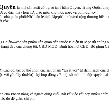
 Quyến
là nhà sản xuất có trụ sở tại Thâm Quyến, Trung Quốc, chuy
i cô đặc, máy hóa hơi thảo mộc khô, hộp mực và pin hộp, v.v.
 các nhà phân phối/Nhà bán lẻ thiết lập/phát triển/mở rộng thương hiệu
t vời”.
MỘT điều—các sản phẩm liên quan đến thuốc lá điện tử.Mặc dù chúng 
 tiên hàng đầu của chúng tôi: CBD MOD, Bình hóa hơi CBD, Bộ phu
ơn.Các đối tác có thể chọn các sản phẩm “tuyệt vời” từ danh sách của
oặc với gói đầy đủ;Hoặc ký hợp đồng với một số mô hình độc quyền tại
ích cho khách hàng và người dùng cuối.Bất kể việc kết hợp nhiều chức 
 nào đó để giảm chi phí.