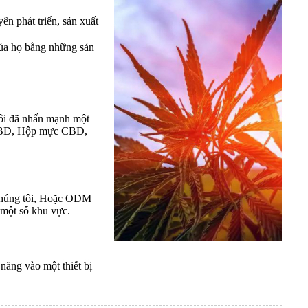
ên phát triển, sản xuất
 của họ bằng những sản
tôi đã nhấn mạnh một
n CBD, Hộp mực CBD,
 chúng tôi, Hoặc ODM
 một số khu vực.
năng vào một thiết bị