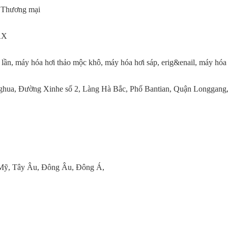
y Thương mại
AX
lần, máy hóa hơi thảo mộc khô, máy hóa hơi sáp, erig&enail, máy hóa
anghua, Đường Xinhe số 2, Làng Hà Bắc, Phố Bantian, Quận Longga
Mỹ, Tây Âu, Đông Âu, Đông Á,