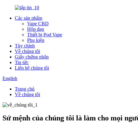
Các sản phẩm
Vape CBD
Hộp đạn
Thiết bị Pod Vape
Phụ kiện
Tùy chỉnh
Về chúng tôi
Giấy chứng nhận
Tin tức
Liên hệ chúng tôi
English
Trang chủ
Về chúng tôi
Sứ mệnh của chúng tôi là làm cho mọi ngư