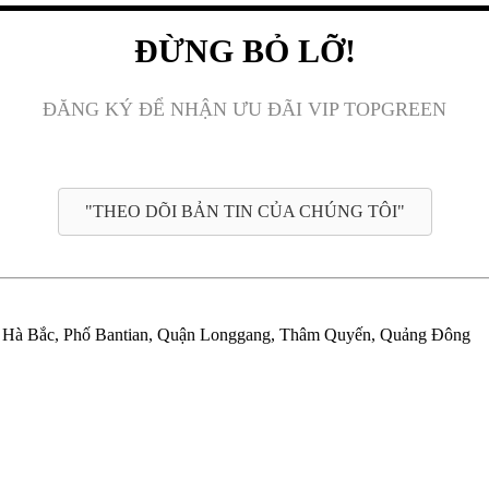
ĐỪNG BỎ LỠ!
ĐĂNG KÝ ĐỂ NHẬN ƯU ĐÃI VIP TOPGREEN
"THEO DÕI BẢN TIN CỦA CHÚNG TÔI"
àng Hà Bắc, Phố Bantian, Quận Longgang, Thâm Quyến, Quảng Đông